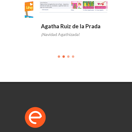
Agatha Ruiz de la Prada
Agatha
¡Navidad Agathizada!
Perfumam
Agatha