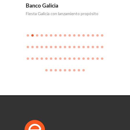
Banco Galicia
Banco 
Fiesta Galicia con lanzamiento propósito
Día de la