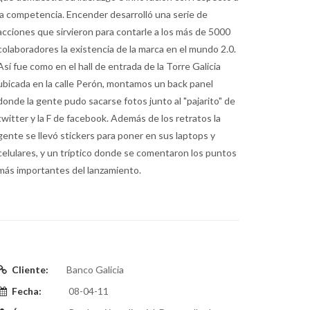
la competencia. Encender desarrolló una serie de
acciones que sirvieron para contarle a los más de 5000
colaboradores la existencia de la marca en el mundo 2.0.
Así fue como en el hall de entrada de la Torre Galicia
ubicada en la calle Perón, montamos un back panel
donde la gente pudo sacarse fotos junto al "pajarito" de
twitter y la F de facebook. Además de los retratos la
gente se llevó stickers para poner en sus laptops y
celulares, y un tríptico donde se comentaron los puntos
más importantes del lanzamiento.
Cliente:
Banco Galicia
Fecha:
08-04-11