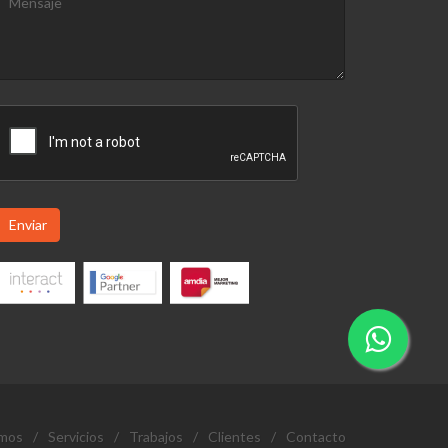
Enviar
omos
/
Servicios
/
Trabajos
/
Clientes
/
Contacto