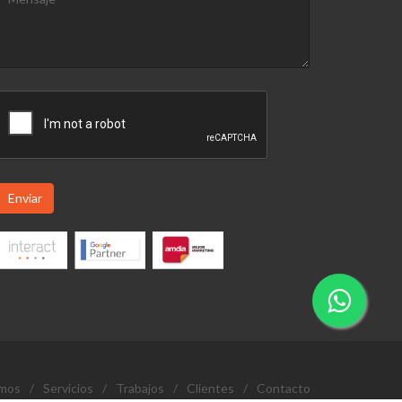
Enviar
omos
/
Servicios
/
Trabajos
/
Clientes
/
Contacto