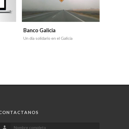
Banco Galicia
Banco Ga
Un día solidario en el Galicia
Otra tapa de
CONTACTANOS