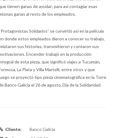
que tienen ganas de ayudar; para así contagiar esas
mismas ganas al resto de los empleados.
“Protagonistas Solidarios” se convirtió así en la película
en donde estos empleados dieron a conocer su trabajo,
relataron sus historias, transmitieron y contaron sus
motivaciones. Encender trabajó en la producción
integral de esta pieza, que significó viajes a Tucumán,
Formosa, La Plata y Villa Martelli, entre otros y que
luego se proyectó tipo pieza cinematográfica en la Torre
de Banco Galicia el 26 de agosto, Día de la Solidaridad.
Cliente:
Banco Galicia