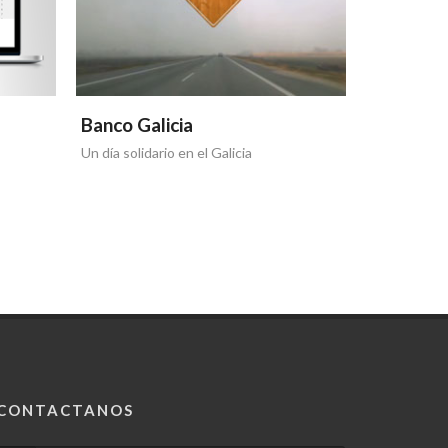
Banco Galicia
Banco Ga
Un día solidario en el Galicia
Otra tapa de
CONTACTANOS