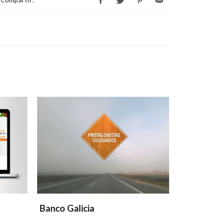
Compartir:
Banco Galicia
Banco Ga