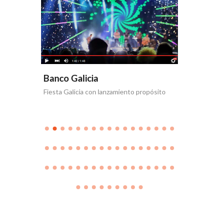
Banco Galicia
Banco 
Fiesta Galicia con lanzamiento propósito
Día de la