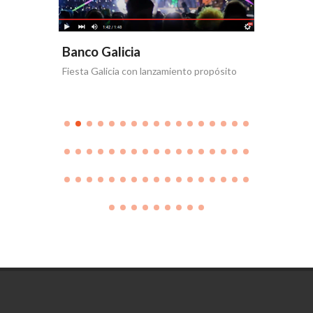
Banco Galicia
Banco 
Fiesta Galicia con lanzamiento propósito
Día de la