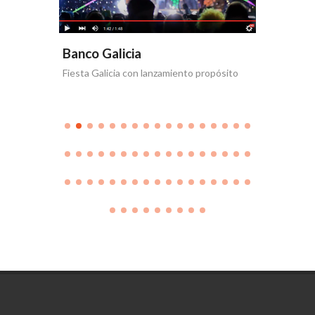
Banco Galicia
Banco 
Fiesta Galicia con lanzamiento propósito
Día de la