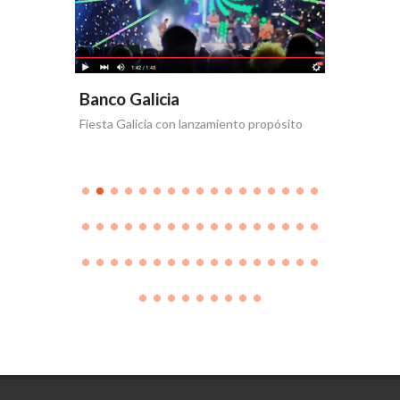
Banco Galicia
Banco 
Fiesta Galicia con lanzamiento propósito
Día de la