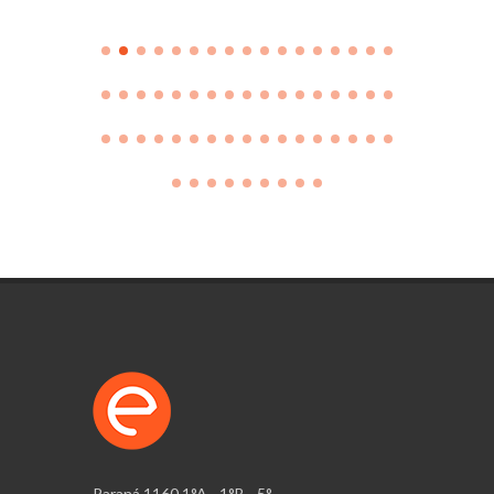
Paraná 1160 1°A - 1°B - 5°