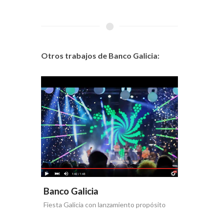
Otros trabajos de Banco Galicia:
Banco Galicia
Banco 
Fiesta Galicia con lanzamiento propósito
Día de la