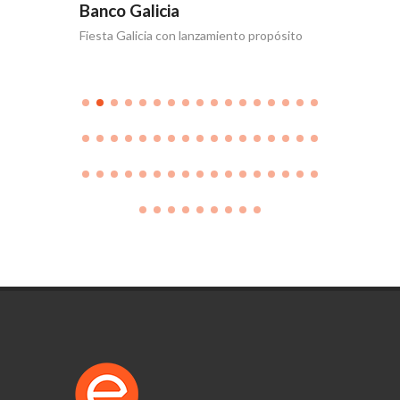
Banco Galicia
Banco 
Fiesta Galicia con lanzamiento propósito
Día de la