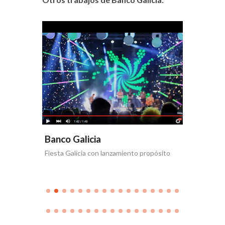
Banco Galicia
Banco 
Fiesta Galicia con lanzamiento propósito
Día de la