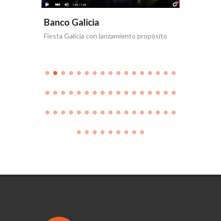
Banco Galicia
Banco 
Fiesta Galicia con lanzamiento propósito
Día de la