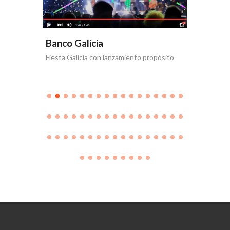
Banco Galicia
Banco 
Fiesta Galicia con lanzamiento propósito
Día de la