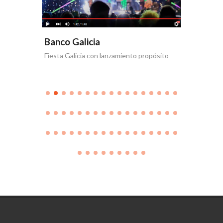
Banco Galicia
Banco 
Fiesta Galicia con lanzamiento propósito
Día de la