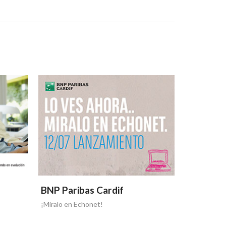
BNP Paribas Cardif
BNP Pari
¡Miralo en Echonet!
¡Una nueva 