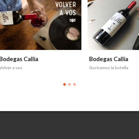
as Callia
Bodegas Callia
 vos
Ilustramos la botella