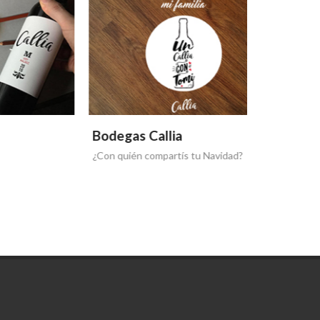
Bodegas Callia
Bodegas 
¿Con quién compartís tu Navidad?
Renovarse c