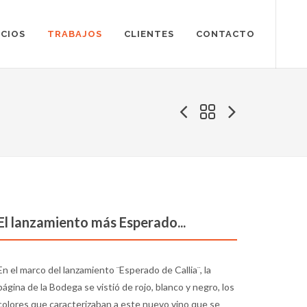
ICIOS
TRABAJOS
CLIENTES
CONTACTO
El lanzamiento más Esperado...
En el marco del lanzamiento ¨Esperado de Callia¨, la
página de la Bodega se vistió de rojo, blanco y negro, los
colores que caracterizaban a este nuevo vino que se