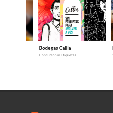
Bodegas Callia
Bodeg
Concurso Sin Etiquetas
Volver a