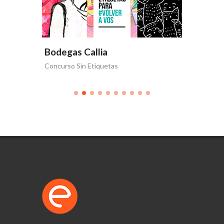
Bodegas Callia
Bodega
Concurso Sin Etiquetas
Volver a 