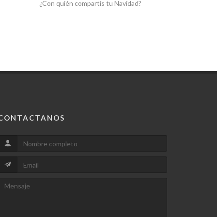
¿Con quién compartís tu Navidad?
Renovarse c
CONTACTANOS