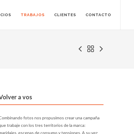
ICIOS
TRABAJOS
CLIENTES
CONTACTO
Volver a vos
Combinando fotos nos propusimos crear una campaña
que trabaje con los tres territorios de la marca:
maridajes, escenas de consumo y tensiones. A su vez