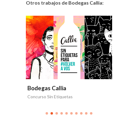
Otros trabajos de Bodegas Callia:
Bodegas Callia
Bodega
Concurso Sin Etiquetas
Volver a 