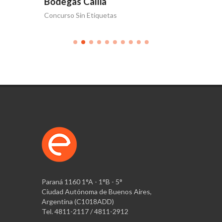
Bodegas Callia
Bodega
Concurso Sin Etiquetas
Volver a 
Paraná 1160 1°A - 1°B - 5°
Ciudad Autónoma de Buenos Aires,
Argentina (C1018ADD)
Tel. 4811-2117 / 4811-2912