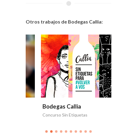
Otros trabajos de Bodegas Callia:
Bodegas Callia
Bodega
Concurso Sin Etiquetas
Volver a 