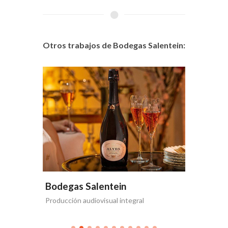
Otros trabajos de Bodegas Salentein:
Bodegas Salentein
Bodega
Producción audiovisual integral
Te acerca