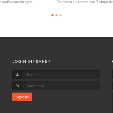
ca a tu padre con Tiempo de Valor
Un espumante de lujo se suma a la
LOGIN INTRANET
Ingresar