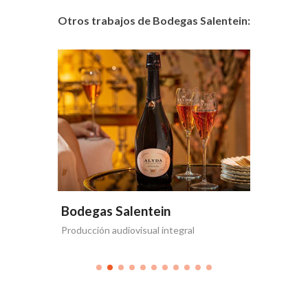
Otros trabajos de Bodegas Salentein:
Bodegas Salentein
Bodega
Producción audiovisual integral
Te acerca