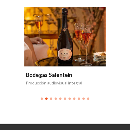
Bodegas Salentein
Bodega
Producción audiovisual integral
Te acerca