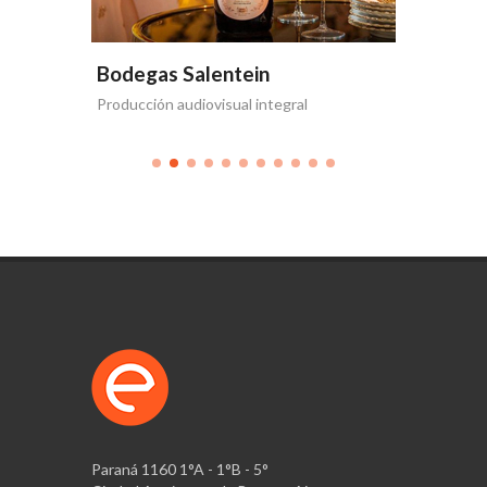
Bodegas Salentein
Bodega
Producción audiovisual integral
Te acerca
Paraná 1160 1°A - 1°B - 5°