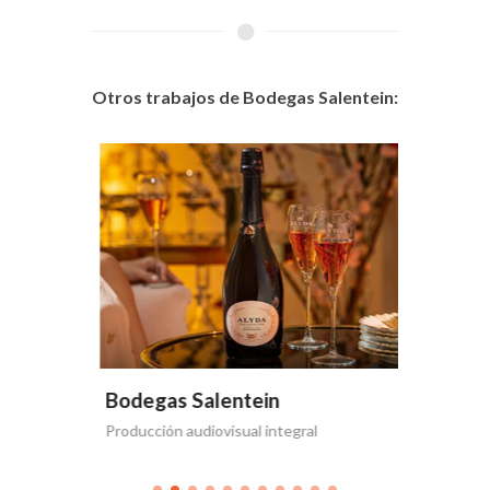
Otros trabajos de Bodegas Salentein:
Bodegas Salentein
Bodega
Producción audiovisual integral
Te acerca