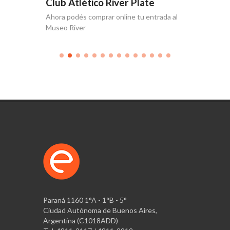
e
Club Atlético River Plate
Club A
Ahora podés comprar online tu entrada al
Producció
Museo River
Paraná 1160 1°A - 1°B - 5°
Ciudad Autónoma de Buenos Aires,
Argentina (C1018ADD)