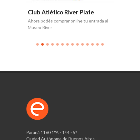
e
Club Atlético River Plate
Club A
Ahora podés comprar online tu entrada al
Producció
Museo River
Paraná 1160 1°A - 1°B - 5°
Ciudad Autónoma de Buenos Aires,