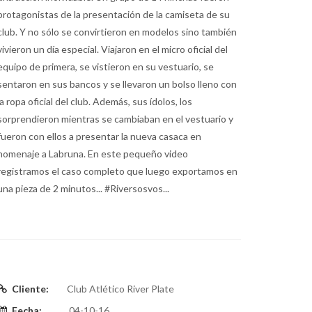
protagonistas de la presentación de la camiseta de su
club. Y no sólo se convirtieron en modelos sino también
vivieron un día especial. Viajaron en el micro oficial del
equipo de primera, se vistieron en su vestuario, se
sentaron en sus bancos y se llevaron un bolso lleno con
la ropa oficial del club. Además, sus ídolos, los
sorprendieron mientras se cambiaban en el vestuario y
fueron con ellos a presentar la nueva casaca en
homenaje a Labruna. En este pequeño video
registramos el caso completo que luego exportamos en
una pieza de 2 minutos... #Riversosvos...
Cliente:
Club Atlético River Plate
Fecha:
04-10-16