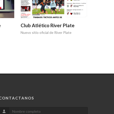
e
Club Atlético River Plate
Club Atlé
Nuevo sitio oficial de River Plate
Video instit
CONTACTANOS