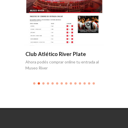
e
Club Atlético River Plate
Club A
Ahora podés comprar online tu entrada al
Producció
Museo River