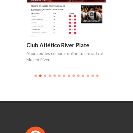
e
Club Atlético River Plate
Club A
Ahora podés comprar online tu entrada al
Producció
Museo River