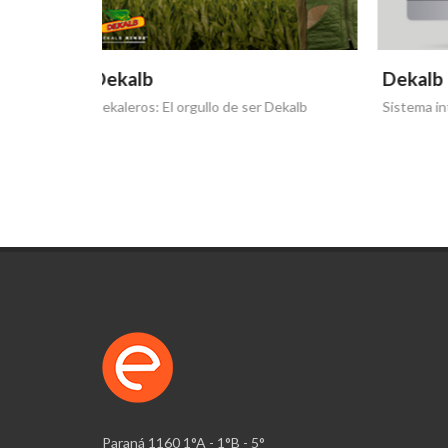
Dekalb
Dekal
Dekalb
Sistema integral de prescripciones
¡Llegó L
Paraná 1160 1°A - 1°B - 5°