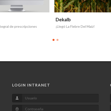
b
Dekalb
a Fiebre Del Maíz!
¡Novedades en Dekalb!
LOGIN INTRANET