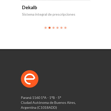
Dekalb
Dekal
b
Sistema integral de prescripciones
¡Llegó La
Paraná 1160 1°A - 1°B - 5°
Ciudad Autónoma de Buenos Aires,
Argentina (C1018ADD)