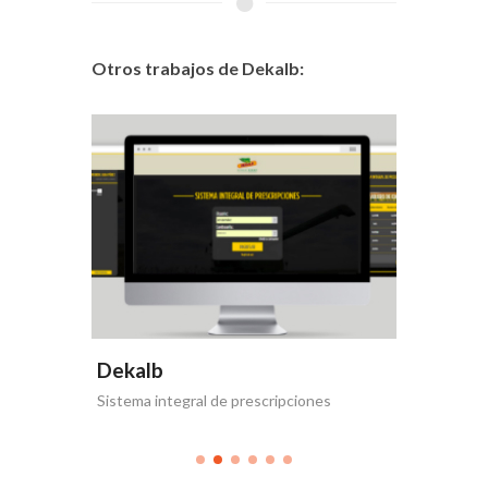
Otros trabajos de Dekalb:
Dekalb
Dekal
b
Sistema integral de prescripciones
¡Llegó La