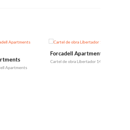
Forcadell Apartments
Forcadel
Cartel de obra Libertador 14257
Comenzó la 
s