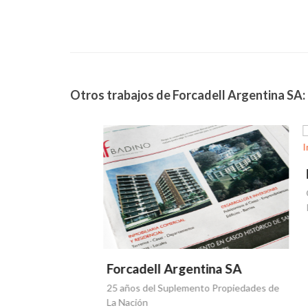
Otros trabajos de Forcadell Argentina SA:
Forca
Quinta 
Inmobili
Forcadell Argentina SA
25 años del Suplemento Propiedades de
SA
La Nación