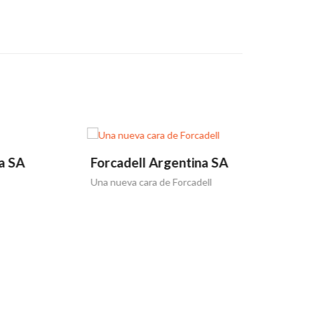
Forcadell Argentina SA
Forcadel
Una nueva cara de Forcadell
El Grupo For