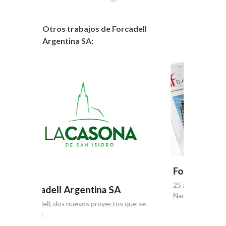
Otros trabajos de Forcadell
Argentina SA:
Forcad
Quinta ed
Inmobilia
Forcadell Argentina SA
25 años del Suplemento Propiedades de La
Nación
que se