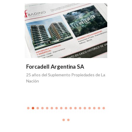
Forcad
Quinta ed
Inmobilia
Forcadell Argentina SA
25 años del Suplemento Propiedades de La
Nación
que se