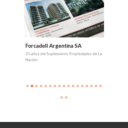
Forcad
Quinta ed
Inmobilia
Forcadell Argentina SA
25 años del Suplemento Propiedades de La
Nación
que se