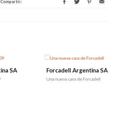
Compartir:
Forcadell Argentina SA
Forcadel
Una nueva cara de Forcadell
El Grupo For