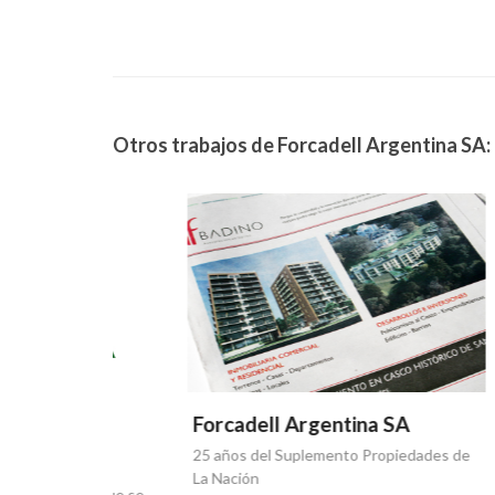
Otros trabajos de Forcadell Argentina SA:
Forca
Quinta 
Inmobili
Forcadell Argentina SA
25 años del Suplemento Propiedades de
SA
La Nación
tos que se