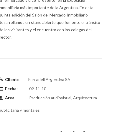
en el mercado y dice "presente" en la exposición
inmobiliaria más importante de la Argentina. En esta
quinta edición del Salón del Mercado Inmobiliario
desarrollamos un stand abierto que fomente el tránsito
de los visitantes y el encuentro con los colegas del
sector.
Cliente:
Forcadell Argentina SA
Fecha:
09-11-10
Área:
Producción audiovisual, Arquitectura
publicitaria y montajes