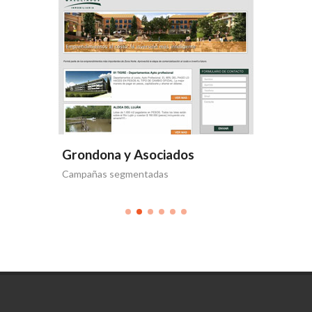
Grondona y Asociados
Grondo
Harbour
Campañas segmentadas
Grondona