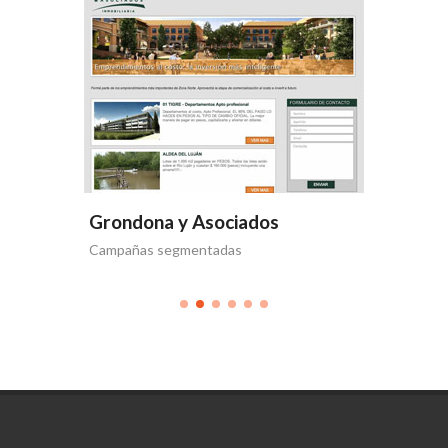
Grondona y Asociados
Grondo
Harbour
Campañas segmentadas
Grondona