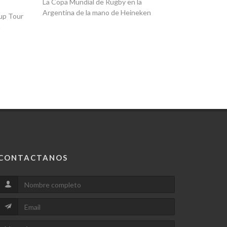
Heineke
La Copa Mundial de Rugby en la
Argentina de la mano de Heineken
up Tour
The Entran
CONTACTANOS