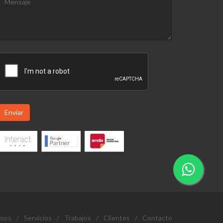
Enviar
omos
/
Servicios
/
Trabajos
/
Clientes
/
Contacto