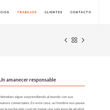
ICIOS
TRABAJOS
CLIENTES
CONTACTO
Un amanecer responsable
Heineken sigue sorprendiendo al mundo con sus
nuevos comerciales. En este caso, un hombre nos pasea
por la noche más cool sin tomar una sola gota de alcohol