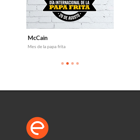
McCain
McCai
Mes de la papa frita
Horneabl