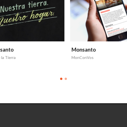
anto
Monsanto
a Tierra
MonConVos