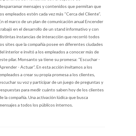
desparramar mensajes y contenidos que permitan que
los empleados estén cada vez más “Cerca del Cliente“.
En el marco de un plan de comunicación anual Encender
trabajó en el desarrollo de un stand informativo y con
distintas instancias de interacción que recorrió todos
los sites que la compañía posee en diferentes ciudades
del interior e invitó a los empleados a conocer más de
este pilar. Monsanto ya tiene su promesa: “Escuchar -
Aprender - Actuar“. En esta acción invitamos a los
empleados a crear su propia promesa a los clientes,
escuchar su voz y participar de un juego de preguntas y
respuestas para medir cuánto saben hoy de los clientes
de la compañía. Una activación lúdica que busca
mensajes a todos los públicos internos.