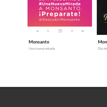
Monsanto
Mons
a, cuidamos
Una nueva mirada
Día de l